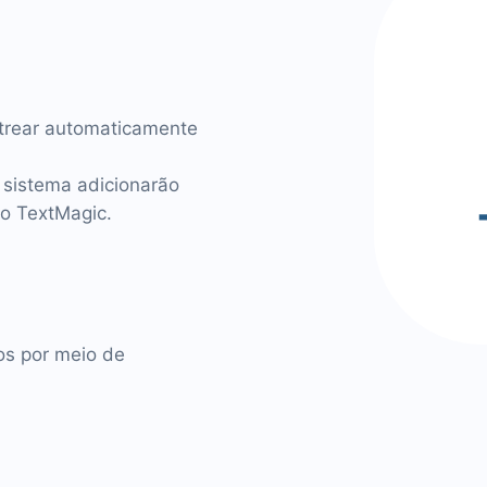
strear automaticamente
 sistema adicionarão
ão TextMagic.
tos por meio de