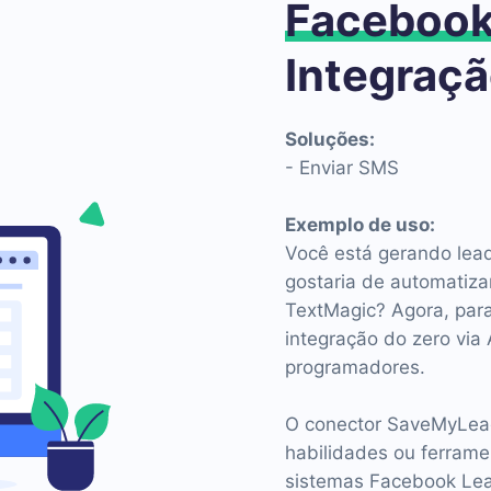
Faceboo
Integraç
Soluções:
- Enviar SMS
Exemplo de uso:
Você está gerando lea
gostaria de automatiz
TextMagic? Agora, para
integração do zero via 
programadores.
O conector SaveMyLead
habilidades ou ferrame
sistemas Facebook Lea