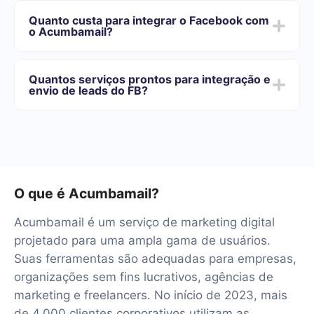
do Facebook para o Acumbamail
integrar, o tempo de configuração pode variar e oscilar
Quanto custa para integrar o Facebook com
de 5 a 30 minutos. Em média, a configuração leva de
o Acumbamail?
10 a 15 minutos.
Oferecemos planos de tarifas para diferentes volumes
de tarefas. Vá para a seção "Preços" e escolha o
Quantos serviços prontos para integração e
conjunto de recursos que melhor se adapta às suas
envio de leads do FB?
necessidades. Além disso, você tem a oportunidade de
testar o serviço gratuitamente por 14 dias.
No momento, temos 40+ integrações prontas além do
Facebook e Acumbamail
O que é Acumbamail?
Acumbamail é um serviço de marketing digital
projetado para uma ampla gama de usuários.
Suas ferramentas são adequadas para empresas,
organizações sem fins lucrativos, agências de
marketing e freelancers. No início de 2023, mais
de 4.000 clientes corporativos utilizam as