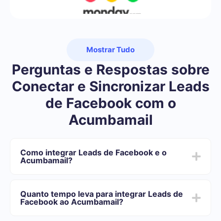
Mostrar Tudo
Perguntas e Respostas sobre
Conectar e Sincronizar Leads
de Facebook com o
Acumbamail
Como integrar Leads de Facebook e o
Acumbamail?
Primeiro você precisa se registrar em SaveMyLeads
Escolha quais dados transferir do Facebook para o
Quanto tempo leva para integrar Leads de
Acumbamail
Facebook ao Acumbamail?
Ative a atualização automática
Agora os dados serão transferidos automaticamente
Dependendo do sistema com o qual você vai-se