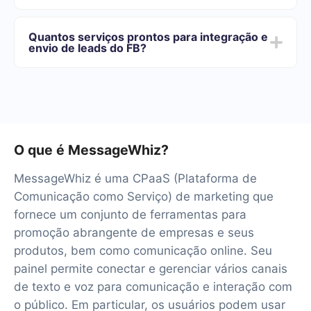
Oferecemos planos de tarifas para diferentes volumes
de tarefas. Vá para a seção "Preços" e escolha o
Quantos serviços prontos para integração e
conjunto de recursos que melhor se adapta às suas
envio de leads do FB?
necessidades. Além disso, você tem a oportunidade de
testar o serviço gratuitamente por 14 dias.
No momento, temos 40+ integrações prontas além do
Facebook e MessageWhiz
O que é MessageWhiz?
MessageWhiz é uma CPaaS (Plataforma de
Comunicação como Serviço) de marketing que
fornece um conjunto de ferramentas para
promoção abrangente de empresas e seus
produtos, bem como comunicação online. Seu
painel permite conectar e gerenciar vários canais
de texto e voz para comunicação e interação com
o público. Em particular, os usuários podem usar