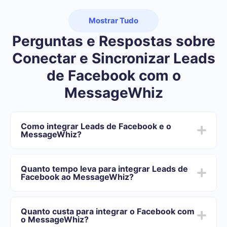
Mostrar Tudo
Perguntas e Respostas sobre
Conectar e Sincronizar Leads
de Facebook com o
MessageWhiz
Como integrar Leads de Facebook e o
MessageWhiz?
Primeiro você precisa se registrar em SaveMyLeads
Escolha quais dados transferir do Facebook para o
Quanto tempo leva para integrar Leads de
MessageWhiz
Facebook ao MessageWhiz?
Ative a atualização automática
Agora os dados serão transferidos automaticamente
Dependendo do sistema com o qual você vai-se
do Facebook para o MessageWhiz
integrar, o tempo de configuração pode variar e oscilar
Quanto custa para integrar o Facebook com
de 5 a 30 minutos. Em média, a configuração leva de
o MessageWhiz?
10 a 15 minutos.