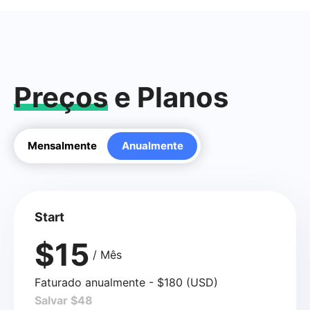
Preços
e Planos
Mensalmente
Anualmente
Start
$15
/ Mês
Faturado anualmente - $180 (USD)
Salvar $48