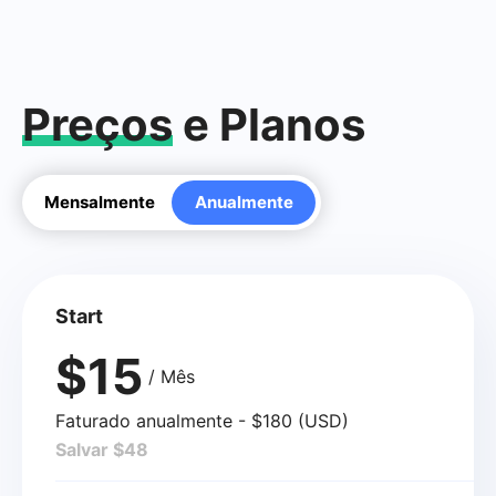
Preços
e Planos
Mensalmente
Anualmente
Start
$15
/ Mês
Faturado anualmente - $180 (USD)
Salvar $48