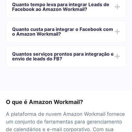
Escolha quais dados transferir do Facebook para o
Quanto tempo leva para integrar Leads de
Amazon Workmail
Facebook ao Amazon Workmail?
Ative a atualização automática
Agora os dados serão transferidos automaticamente
Dependendo do sistema com o qual você vai-se
do Facebook para o Amazon Workmail
integrar, o tempo de configuração pode variar e oscilar
Quanto custa para integrar o Facebook com
de 5 a 30 minutos. Em média, a configuração leva de
o Amazon Workmail?
10 a 15 minutos.
Oferecemos planos de tarifas para diferentes volumes
de tarefas. Vá para a seção "Preços" e escolha o
Quantos serviços prontos para integração e
conjunto de recursos que melhor se adapta às suas
envio de leads do FB?
necessidades. Além disso, você tem a oportunidade de
testar o serviço gratuitamente por 14 dias.
No momento, temos 40+ integrações prontas além do
Facebook e Amazon Workmail
O que é Amazon Workmail?
A plataforma de nuvem Amazon Workmail fornece
um conjunto de ferramentas para gerenciamento
de calendários e e-mail corporativo. Com sua