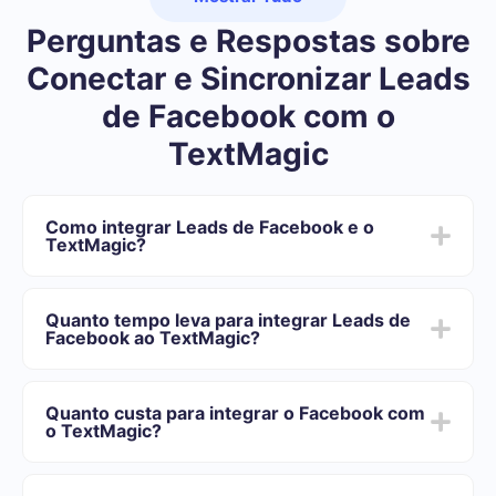
Perguntas e Respostas sobre
Conectar e Sincronizar Leads
de Facebook com o
TextMagic
Como integrar Leads de Facebook e o
TextMagic?
Primeiro você precisa se registrar em SaveMyLeads
Escolha quais dados transferir do Facebook para o
Quanto tempo leva para integrar Leads de
TextMagic
Facebook ao TextMagic?
Ative a atualização automática
Agora os dados serão transferidos automaticamente
Dependendo do sistema com o qual você vai-se
do Facebook para o TextMagic
integrar, o tempo de configuração pode variar e oscilar
Quanto custa para integrar o Facebook com
de 5 a 30 minutos. Em média, a configuração leva de
o TextMagic?
10 a 15 minutos.
Oferecemos planos de tarifas para diferentes volumes
de tarefas. Vá para a seção "Preços" e escolha o