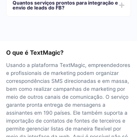
Quantos serviços prontos para integração e
conjunto de recursos que melhor se adapta às suas
envio de leads do FB?
necessidades. Além disso, você tem a oportunidade de
testar o serviço gratuitamente por 14 dias.
No momento, temos 40+ integrações prontas além do
Facebook e TextMagic
O que é TextMagic?
Usando a plataforma TextMagic, empreendedores
e profissionais de marketing podem organizar
correspondências SMS direcionadas e em massa,
bem como realizar campanhas de marketing por
meio de outros canais de comunicação. O serviço
garante pronta entrega de mensagens a
assinantes em 190 países. Ele também suporta a
importação de contatos de fontes de terceiros e
permite gerenciar listas de maneira flexível por
meio da interface da web. Aqui é possível não só