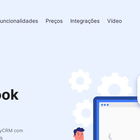
uncionalidades
Preços
Integrações
Vídeo
ook
KeyCRM com
ok