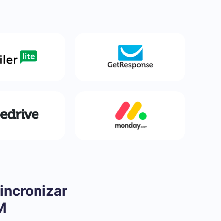
incronizar
M