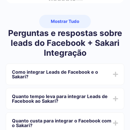
Mostrar Tudo
Perguntas e respostas sobre
leads do Facebook + Sakari
Integração
Como integrar Leads de Facebook e o
Sakari?
Primeiro você precisa se registrar em SaveMyLeads
Escolha quais dados transferir do Facebook para o
Quanto tempo leva para integrar Leads de
Sakari
Facebook ao Sakari?
Ative a atualização automática
Agora os dados serão transferidos automaticamente
Dependendo do sistema com o qual você vai-se
do Facebook para o Sakari
integrar, o tempo de configuração pode variar e oscilar
Quanto custa para integrar o Facebook com
de 5 a 30 minutos. Em média, a configuração leva de
o Sakari?
10 a 15 minutos.