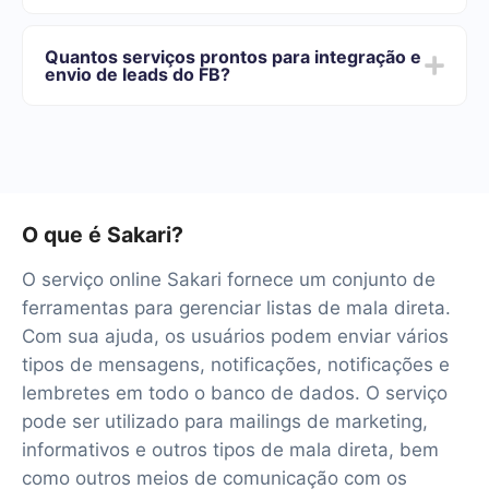
Oferecemos planos de tarifas para diferentes volumes
de tarefas. Vá para a seção "Preços" e escolha o
Quantos serviços prontos para integração e
conjunto de recursos que melhor se adapta às suas
envio de leads do FB?
necessidades. Além disso, você tem a oportunidade de
testar o serviço gratuitamente por 14 dias.
No momento, temos 40+ integrações prontas além do
Facebook e Sakari
O que é Sakari?
O serviço online Sakari fornece um conjunto de
ferramentas para gerenciar listas de mala direta.
Com sua ajuda, os usuários podem enviar vários
tipos de mensagens, notificações, notificações e
lembretes em todo o banco de dados. O serviço
pode ser utilizado para mailings de marketing,
informativos e outros tipos de mala direta, bem
como outros meios de comunicação com os