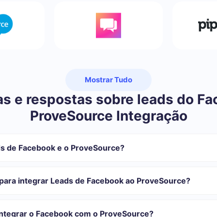
Mostrar Tudo
s e respostas sobre leads do F
ProveSource Integração
s de Facebook e o ProveSource?
sa se registrar em SaveMyLeads
 transferir do Facebook para o ProveSource
para integrar Leads de Facebook ao ProveSource?
automática
o transferidos automaticamente do Facebook para o ProveSource
com o qual você vai-se integrar, o tempo de configuração pode vari
onfiguração leva de 10 a 15 minutos.
integrar o Facebook com o ProveSource?