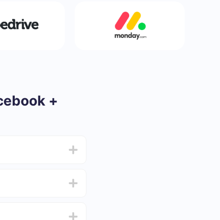
acebook +
ar e oscilar de 5 a 30