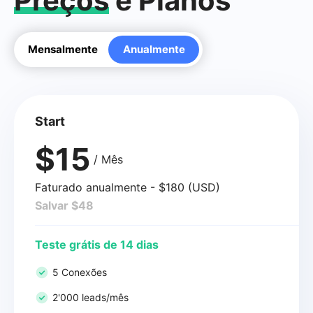
Preços
e Planos
Mensalmente
Anualmente
Start
$15
/ Mês
Faturado anualmente - $180 (USD)
Salvar $48
Teste grátis de 14 dias
5 Conexões
2'000 leads/mês