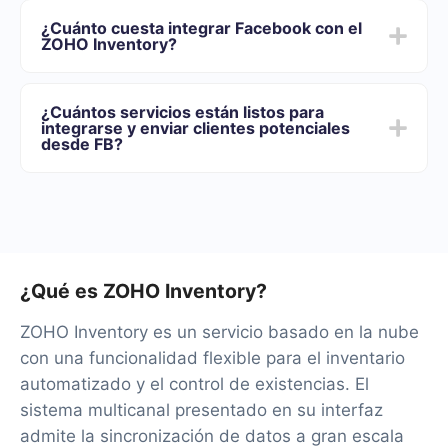
desde Facebook al ZOHO Inventory
el tiempo de configuración puede variar y oscilar entre
¿Cuánto cuesta integrar Facebook con el
5 y 30 minutos. En promedio, la configuración demora
ZOHO Inventory?
entre 10 y 15 minutos.
Ofrecemos planes tarifarios para diferentes volúmenes
de tareas. Vaya a la sección "Precios" y elija el conjunto
¿Cuántos servicios están listos para
de funcionalidades que mejor se adapte a sus
integrarse y enviar clientes potenciales
necesidades. Además, tienes la oportunidad de probar
desde FB?
el servicio de forma gratuita durante 14 días.
Por el momento, tenemos 40+ integraciones listas
además de Facebook y ZOHO Inventory
¿Qué es ZOHO Inventory?
ZOHO Inventory es un servicio basado en la nube
con una funcionalidad flexible para el inventario
automatizado y el control de existencias. El
sistema multicanal presentado en su interfaz
admite la sincronización de datos a gran escala