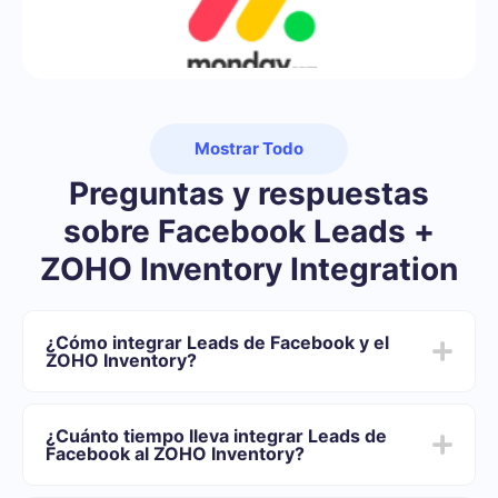
Mostrar Todo
Preguntas y respuestas
sobre Facebook Leads +
ZOHO Inventory Integration
¿Cómo integrar Leads de Facebook y el
ZOHO Inventory?
Primero usted debe registrarse en SaveMyLeads
Elija qué datos transferir de Facebook al ZOHO
¿Cuánto tiempo lleva integrar Leads de
Inventory
Facebook al ZOHO Inventory?
Active la actualización automática
Ahora los datos se transferirán automáticamente
Dependiendo del sistema con el que usted se integrará,