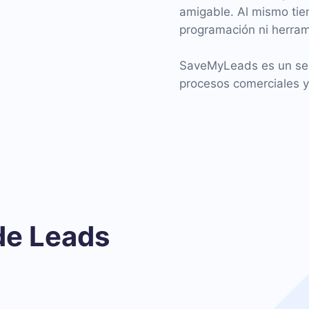
amigable. Al mismo tie
programación ni herram
SaveMyLeads es un serv
procesos comerciales y
de Leads
l