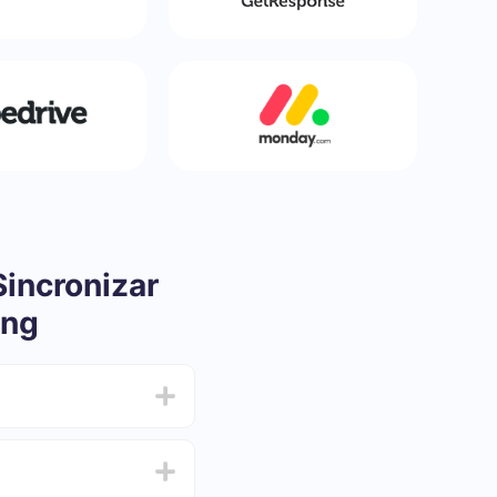
incronizar
ing