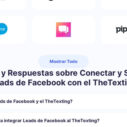
Mostrar Todo
 y Respuestas sobre Conectar y S
ads de Facebook con el TheText
ds de Facebook y el TheTexting?
 registrarse en SaveMyLeads
sferir de Facebook al TheTexting
va integrar Leads de Facebook al TheTexting?
ión automática
transferirán automáticamente desde Facebook al TheTexting