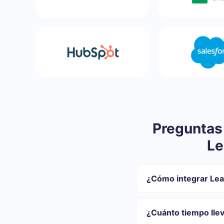
Preguntas
Le
¿Cómo integrar Lea
Primero usted debe
Elija qué datos tran
¿Cuánto tiempo lle
Active la actualizac
Ahora los datos se 