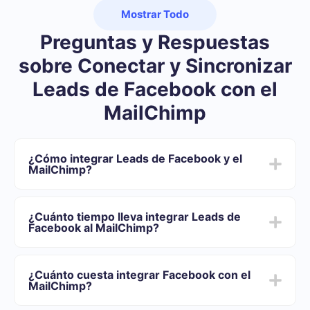
Mostrar Todo
Preguntas y Respuestas
sobre Conectar y Sincronizar
Leads de Facebook con el
MailChimp
¿Cómo integrar Leads de Facebook y el
MailChimp?
Primero usted debe registrarse en SaveMyLeads
Elija qué datos transferir de Facebook al MailChimp
¿Cuánto tiempo lleva integrar Leads de
Active la actualización automática
Facebook al MailChimp?
Ahora los datos se transferirán automáticamente
desde Facebook al MailChimp
Dependiendo del sistema con el que usted se integrará,
el tiempo de configuración puede variar y oscilar entre
¿Cuánto cuesta integrar Facebook con el
5 y 30 minutos. En promedio, la configuración demora
MailChimp?
entre 10 y 15 minutos.