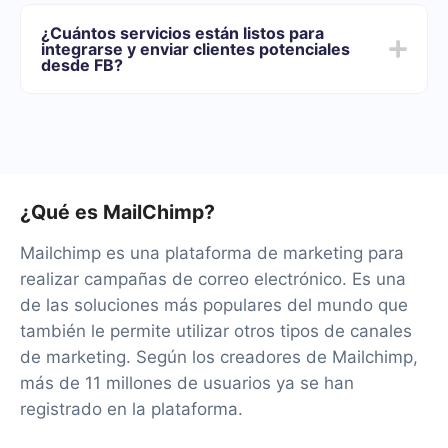
Ofrecemos planes tarifarios para diferentes volúmenes
de tareas. Vaya a la sección "Precios" y elija el conjunto
¿Cuántos servicios están listos para
de funcionalidades que mejor se adapte a sus
integrarse y enviar clientes potenciales
necesidades. Además, tienes la oportunidad de probar
desde FB?
el servicio de forma gratuita durante 14 días.
Por el momento, tenemos 40+ integraciones listas
además de Facebook y MailChimp
¿Qué es MailChimp?
Mailchimp es una plataforma de marketing para
realizar campañas de correo electrónico. Es una
de las soluciones más populares del mundo que
también le permite utilizar otros tipos de canales
de marketing. Según los creadores de Mailchimp,
más de 11 millones de usuarios ya se han
registrado en la plataforma.