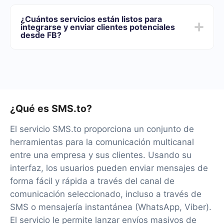
Ofrecemos planes tarifarios para diferentes volúmenes
de tareas. Vaya a la sección "Precios" y elija el conjunto
¿Cuántos servicios están listos para
de funcionalidades que mejor se adapte a sus
integrarse y enviar clientes potenciales
necesidades. Además, tienes la oportunidad de probar
desde FB?
el servicio de forma gratuita durante 14 días.
Por el momento, tenemos 40+ integraciones listas
además de Facebook y SMS.to
¿Qué es SMS.to?
El servicio SMS.to proporciona un conjunto de
herramientas para la comunicación multicanal
entre una empresa y sus clientes. Usando su
interfaz, los usuarios pueden enviar mensajes de
forma fácil y rápida a través del canal de
comunicación seleccionado, incluso a través de
SMS o mensajería instantánea (WhatsApp, Viber).
El servicio le permite lanzar envíos masivos de