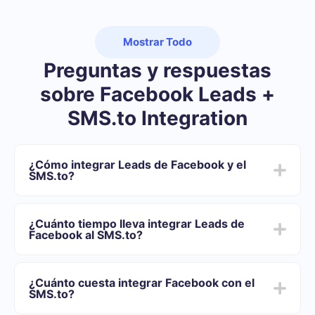
Mostrar Todo
Preguntas y respuestas
sobre Facebook Leads +
SMS.to Integration
¿Cómo integrar Leads de Facebook y el
SMS.to?
Primero usted debe registrarse en SaveMyLeads
Elija qué datos transferir de Facebook al SMS.to
¿Cuánto tiempo lleva integrar Leads de
Active la actualización automática
Facebook al SMS.to?
Ahora los datos se transferirán automáticamente
desde Facebook al SMS.to
Dependiendo del sistema con el que usted se integrará,
el tiempo de configuración puede variar y oscilar entre
¿Cuánto cuesta integrar Facebook con el
5 y 30 minutos. En promedio, la configuración demora
SMS.to?
entre 10 y 15 minutos.