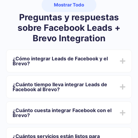
Mostrar Todo
Preguntas y respuestas
sobre Facebook Leads +
Brevo Integration
¿Cómo integrar Leads de Facebook y el
Brevo?
Primero usted debe registrarse en SaveMyLeads
Elija qué datos transferir de Facebook al Brevo
¿Cuánto tiempo lleva integrar Leads de
Active la actualización automática
Facebook al Brevo?
Ahora los datos se transferirán automáticamente
desde Facebook al Brevo
Dependiendo del sistema con el que usted se integrará,
el tiempo de configuración puede variar y oscilar entre
¿Cuánto cuesta integrar Facebook con el
5 y 30 minutos. En promedio, la configuración demora
Brevo?
entre 10 y 15 minutos.
Ofrecemos planes tarifarios para diferentes volúmenes
de tareas. Vaya a la sección "Precios" y elija el conjunto
¿Cuántos servicios están listos para
de funcionalidades que mejor se adapte a sus