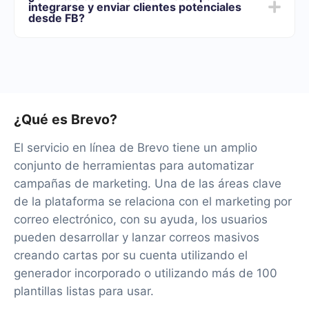
integrarse y enviar clientes potenciales
necesidades. Además, tienes la oportunidad de probar
desde FB?
el servicio de forma gratuita durante 14 días.
Por el momento, tenemos 40+ integraciones listas
además de Facebook y Brevo
¿Qué es Brevo?
El servicio en línea de Brevo tiene un amplio
conjunto de herramientas para automatizar
campañas de marketing. Una de las áreas clave
de la plataforma se relaciona con el marketing por
correo electrónico, con su ayuda, los usuarios
pueden desarrollar y lanzar correos masivos
creando cartas por su cuenta utilizando el
generador incorporado o utilizando más de 100
plantillas listas para usar.