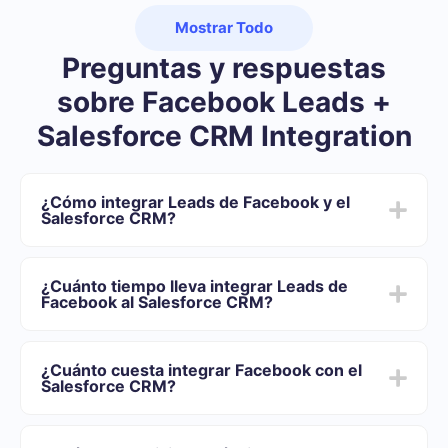
Mostrar Todo
Preguntas y respuestas
sobre Facebook Leads +
Salesforce CRM Integration
¿Cómo integrar Leads de Facebook y el
Salesforce CRM?
Primero usted debe registrarse en SaveMyLeads
Elija qué datos transferir de Facebook al Salesforce
¿Cuánto tiempo lleva integrar Leads de
CRM
Facebook al Salesforce CRM?
Active la actualización automática
Ahora los datos se transferirán automáticamente
Dependiendo del sistema con el que usted se integrará,
desde Facebook al Salesforce CRM
el tiempo de configuración puede variar y oscilar entre
¿Cuánto cuesta integrar Facebook con el
5 y 30 minutos. En promedio, la configuración demora
Salesforce CRM?
entre 10 y 15 minutos.
Ofrecemos planes tarifarios para diferentes volúmenes
de tareas. Vaya a la sección "Precios" y elija el conjunto