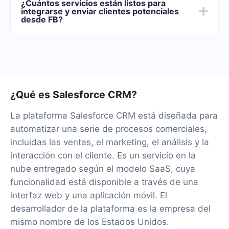
¿Cuántos servicios están listos para
de funcionalidades que mejor se adapte a sus
integrarse y enviar clientes potenciales
necesidades. Además, tienes la oportunidad de probar
desde FB?
el servicio de forma gratuita durante 14 días.
Por el momento, tenemos 40+ integraciones listas
además de Facebook y Salesforce CRM
¿Qué es Salesforce CRM?
La plataforma Salesforce CRM está diseñada para
automatizar una serie de procesos comerciales,
incluidas las ventas, el marketing, el análisis y la
interacción con el cliente. Es un servicio en la
nube entregado según el modelo SaaS, cuya
funcionalidad está disponible a través de una
interfaz web y una aplicación móvil. El
desarrollador de la plataforma es la empresa del
mismo nombre de los Estados Unidos.