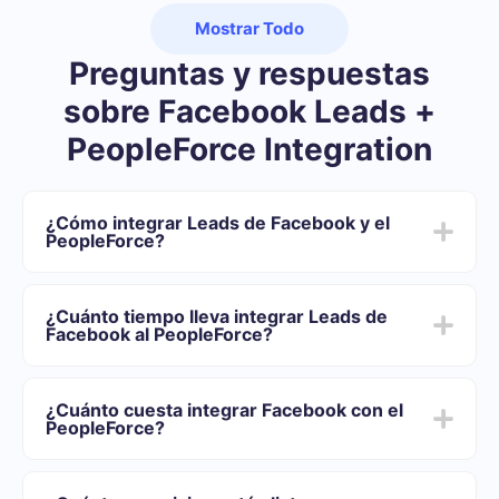
Mostrar Todo
Preguntas y respuestas
sobre Facebook Leads +
PeopleForce Integration
¿Cómo integrar Leads de Facebook y el
PeopleForce?
Primero usted debe registrarse en SaveMyLeads
Elija qué datos transferir de Facebook al
¿Cuánto tiempo lleva integrar Leads de
PeopleForce
Facebook al PeopleForce?
Active la actualización automática
Ahora los datos se transferirán automáticamente
Dependiendo del sistema con el que usted se integrará,
desde Facebook al PeopleForce
el tiempo de configuración puede variar y oscilar entre
¿Cuánto cuesta integrar Facebook con el
5 y 30 minutos. En promedio, la configuración demora
PeopleForce?
entre 10 y 15 minutos.
Ofrecemos planes tarifarios para diferentes volúmenes
de tareas. Vaya a la sección "Precios" y elija el conjunto