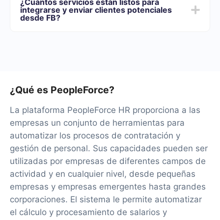
¿Cuántos servicios están listos para
de funcionalidades que mejor se adapte a sus
integrarse y enviar clientes potenciales
necesidades. Además, tienes la oportunidad de probar
desde FB?
el servicio de forma gratuita durante 14 días.
Por el momento, tenemos 40+ integraciones listas
además de Facebook y PeopleForce
¿Qué es PeopleForce?
La plataforma PeopleForce HR proporciona a las
empresas un conjunto de herramientas para
automatizar los procesos de contratación y
gestión de personal. Sus capacidades pueden ser
utilizadas por empresas de diferentes campos de
actividad y en cualquier nivel, desde pequeñas
empresas y empresas emergentes hasta grandes
corporaciones. El sistema le permite automatizar
el cálculo y procesamiento de salarios y