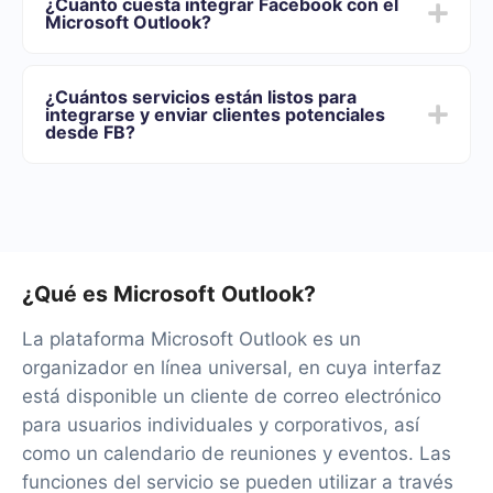
¿Cuánto cuesta integrar Facebook con el
5 y 30 minutos. En promedio, la configuración demora
Microsoft Outlook?
entre 10 y 15 minutos.
Ofrecemos planes tarifarios para diferentes volúmenes
de tareas. Vaya a la sección "Precios" y elija el conjunto
¿Cuántos servicios están listos para
de funcionalidades que mejor se adapte a sus
integrarse y enviar clientes potenciales
necesidades. Además, tienes la oportunidad de probar
desde FB?
el servicio de forma gratuita durante 14 días.
Por el momento, tenemos 40+ integraciones listas
además de Facebook y Microsoft Outlook
¿Qué es Microsoft Outlook?
La plataforma Microsoft Outlook es un
organizador en línea universal, en cuya interfaz
está disponible un cliente de correo electrónico
para usuarios individuales y corporativos, así
como un calendario de reuniones y eventos. Las
funciones del servicio se pueden utilizar a través