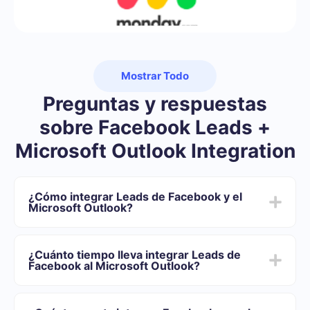
Mostrar Todo
Preguntas y respuestas
sobre Facebook Leads +
Microsoft Outlook Integration
¿Cómo integrar Leads de Facebook y el
Microsoft Outlook?
Primero usted debe registrarse en SaveMyLeads
Elija qué datos transferir de Facebook al Microsoft
¿Cuánto tiempo lleva integrar Leads de
Outlook
Facebook al Microsoft Outlook?
Active la actualización automática
Ahora los datos se transferirán automáticamente
Dependiendo del sistema con el que usted se integrará,
desde Facebook al Microsoft Outlook
el tiempo de configuración puede variar y oscilar entre