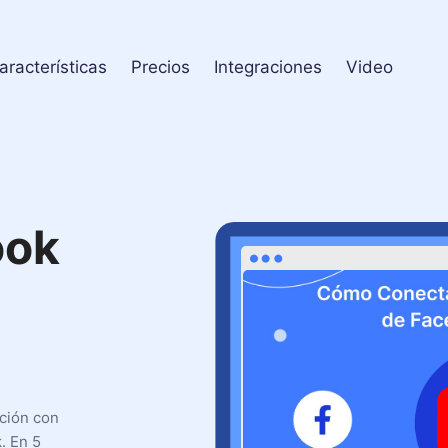
aracterísticas
Precios
Integraciones
Video
ook
l
cción con
. En 5