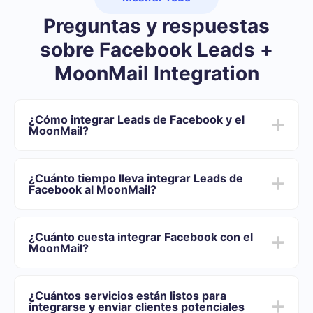
Preguntas y respuestas
sobre Facebook Leads +
MoonMail Integration
¿Cómo integrar Leads de Facebook y el
MoonMail?
Primero usted debe registrarse en SaveMyLeads
Elija qué datos transferir de Facebook al MoonMail
¿Cuánto tiempo lleva integrar Leads de
Active la actualización automática
Facebook al MoonMail?
Ahora los datos se transferirán automáticamente
desde Facebook al MoonMail
Dependiendo del sistema con el que usted se integrará,
el tiempo de configuración puede variar y oscilar entre
¿Cuánto cuesta integrar Facebook con el
5 y 30 minutos. En promedio, la configuración demora
MoonMail?
entre 10 y 15 minutos.
Ofrecemos planes tarifarios para diferentes volúmenes
de tareas. Vaya a la sección "Precios" y elija el conjunto
¿Cuántos servicios están listos para
de funcionalidades que mejor se adapte a sus
integrarse y enviar clientes potenciales
necesidades. Además, tienes la oportunidad de probar