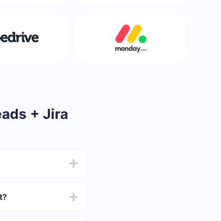
ads + Jira
n
t?
ement
iar y oscilar entre 5 y