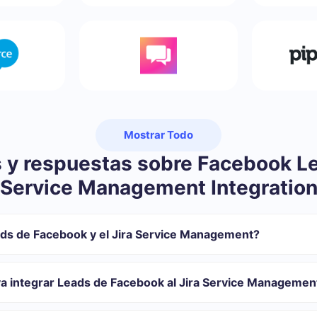
Mostrar Todo
 y respuestas sobre Facebook Le
Service Management Integratio
ds de Facebook y el Jira Service Management?
 registrarse en SaveMyLeads
sferir de Facebook al Jira Service Management
va integrar Leads de Facebook al Jira Service Managemen
ión automática
transferirán automáticamente desde Facebook al Jira Service Manag
 con el que usted se integrará, el tiempo de configuración puede var