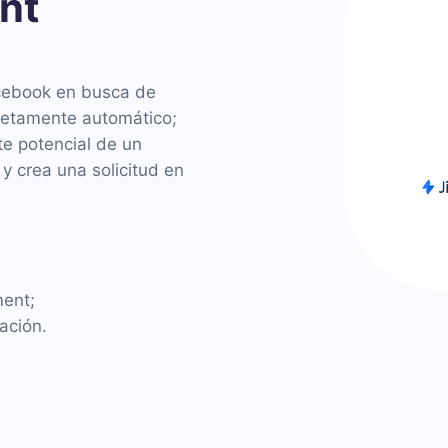
nt
acebook en busca de
letamente automático;
te potencial de un
 y crea una solicitud en
ment;
ación.