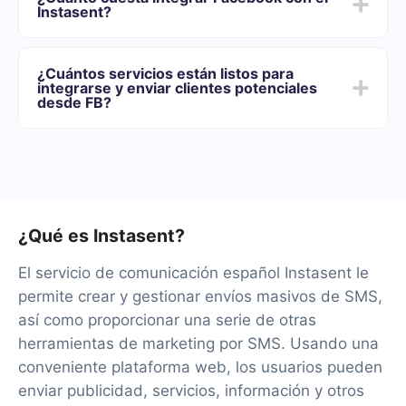
5 y 30 minutos. En promedio, la configuración demora
Instasent?
entre 10 y 15 minutos.
Ofrecemos planes tarifarios para diferentes volúmenes
de tareas. Vaya a la sección "Precios" y elija el conjunto
¿Cuántos servicios están listos para
de funcionalidades que mejor se adapte a sus
integrarse y enviar clientes potenciales
necesidades. Además, tienes la oportunidad de probar
desde FB?
el servicio de forma gratuita durante 14 días.
Por el momento, tenemos 40+ integraciones listas
además de Facebook y Instasent
¿Qué es Instasent?
El servicio de comunicación español Instasent le
permite crear y gestionar envíos masivos de SMS,
así como proporcionar una serie de otras
herramientas de marketing por SMS. Usando una
conveniente plataforma web, los usuarios pueden
enviar publicidad, servicios, información y otros