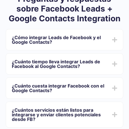
sobre Facebook Leads +
Google Contacts Integration
¿Cómo integrar Leads de Facebook y el
Google Contacts?
Primero usted debe registrarse en SaveMyLeads
Elija qué datos transferir de Facebook al Google
¿Cuánto tiempo lleva integrar Leads de
Contacts
Facebook al Google Contacts?
Active la actualización automática
Ahora los datos se transferirán automáticamente
Dependiendo del sistema con el que usted se integrará,
desde Facebook al Google Contacts
el tiempo de configuración puede variar y oscilar entre
¿Cuánto cuesta integrar Facebook con el
5 y 30 minutos. En promedio, la configuración demora
Google Contacts?
entre 10 y 15 minutos.
Ofrecemos planes tarifarios para diferentes volúmenes
de tareas. Vaya a la sección "Precios" y elija el conjunto
¿Cuántos servicios están listos para
de funcionalidades que mejor se adapte a sus
integrarse y enviar clientes potenciales
necesidades. Además, tienes la oportunidad de probar
desde FB?
el servicio de forma gratuita durante 14 días.