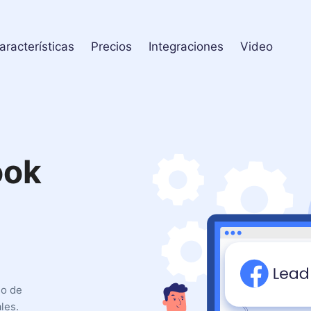
aracterísticas
Precios
Integraciones
Video
ook
l
so de
les.