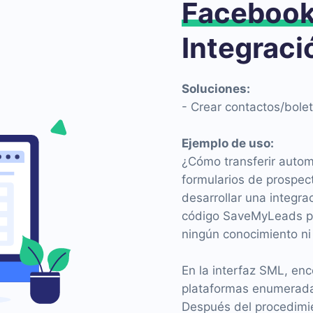
Faceboo
Integraci
Soluciones:
- Crear contactos/bole
Ejemplo de uso:
¿Cómo transferir auto
formularios de prospec
desarrollar una integra
código SaveMyLeads par
ningún conocimiento ni
En la interfaz SML, enc
plataformas enumeradas
Después del procedimie