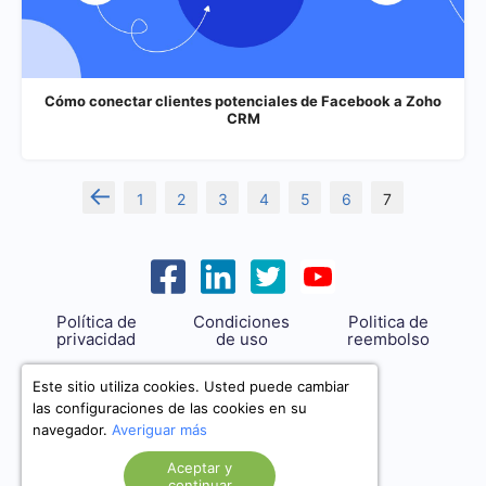
Cómo conectar clientes potenciales de Facebook a Zoho
CRM
←
1
2
3
4
5
6
7
Política de
Condiciones
Politica de
privacidad
de uso
reembolso
support@savemyleads.com
Este sitio utiliza cookies. Usted puede cambiar
las configuraciones de las cookies en su
navegador.
Averiguar más
Aceptar y
continuar