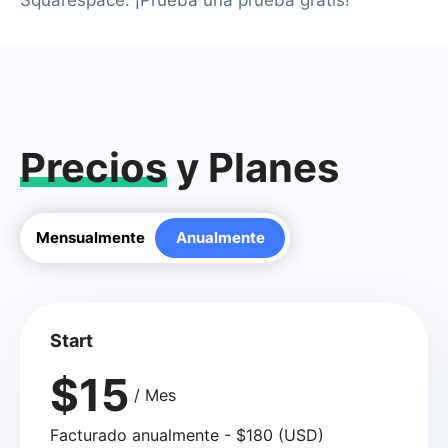
Squarespace. ¡Prueba una prueba gratis!
Precios
y Planes
Mensualmente
Anualmente
Start
$15
/ Mes
Facturado anualmente - $180 (USD)