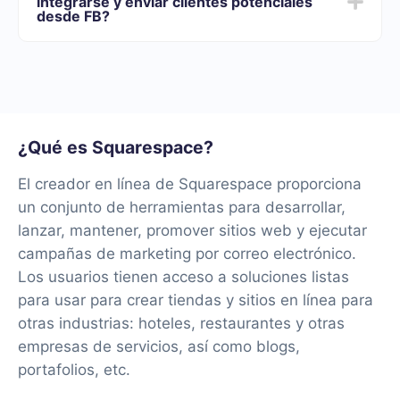
integrarse y enviar clientes potenciales
necesidades. Además, tienes la oportunidad de probar
desde FB?
el servicio de forma gratuita durante 14 días.
Tendremos más de 40 integraciones listas.
¿Qué es Squarespace?
El creador en línea de Squarespace proporciona
un conjunto de herramientas para desarrollar,
lanzar, mantener, promover sitios web y ejecutar
campañas de marketing por correo electrónico.
Los usuarios tienen acceso a soluciones listas
para usar para crear tiendas y sitios en línea para
otras industrias: hoteles, restaurantes y otras
empresas de servicios, así como blogs,
portafolios, etc.