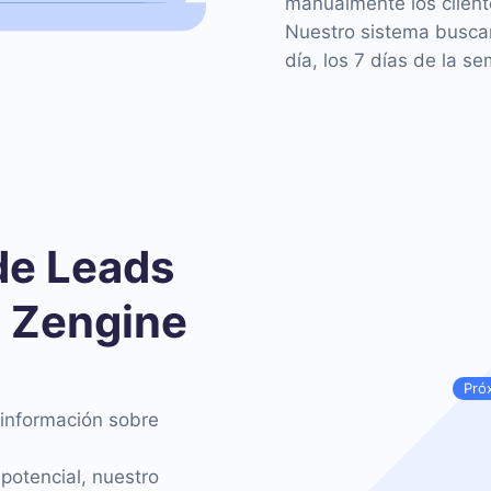
manualmente los client
Nuestro sistema buscar
día, los 7 días de la se
de Leads
l Zengine
Pró
información sobre
potencial, nuestro