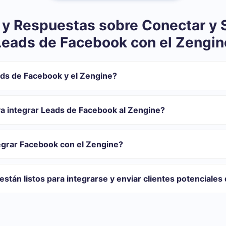
 y Respuestas sobre Conectar y S
Leads de Facebook con el Zengin
ds de Facebook y el Zengine?
mos la integración:
strarse en SaveMyLeads
va integrar Leads de Facebook al Zengine?
sferir de Facebook al Zengine
ión automática
 con el que usted se integrará, el tiempo de configuración puede var
transferirán automáticamente desde Facebook al Zengine
, la configuración demora entre 10 y 15 minutos.
egrar Facebook con el Zengine?
rios para diferentes volúmenes de tareas. Vaya a la sección "Precios"
or se adapte a sus necesidades. Además, tienes la oportunidad de p
están listos para integrarse y enviar clientes potenciale
14 días.
tegraciones listas.