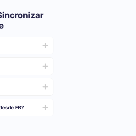
incronizar
e
iar y oscilar entre 5 y
 y elija el conjunto de
robar el servicio de
s desde FB?