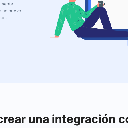
camente
ca un nuevo
esos
crear una integración 