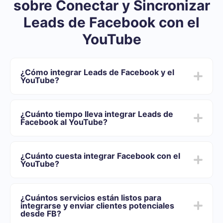
sobre Conectar y Sincronizar
Leads de Facebook con el
YouTube
¿Cómo integrar Leads de Facebook y el
YouTube?
Después de que terminemos la integración:
Usted necesita registrarse en SaveMyLeads
¿Cuánto tiempo lleva integrar Leads de
Elija qué datos transferir de Facebook al YouTube
Facebook al YouTube?
Active la actualización automática
Ahora los datos se transferirán automáticamente
Dependiendo del sistema con el que usted se integrará,
desde Facebook al YouTube
el tiempo de configuración puede variar y oscilar entre
¿Cuánto cuesta integrar Facebook con el
5 y 30 minutos. En promedio, la configuración demora
YouTube?
entre 10 y 15 minutos.
Ofrecemos planes tarifarios para diferentes volúmenes
de tareas. Vaya a la sección "Precios" y elija el conjunto
¿Cuántos servicios están listos para
de funcionalidades que mejor se adapte a sus
integrarse y enviar clientes potenciales
necesidades. Además, tienes la oportunidad de probar
desde FB?
el servicio de forma gratuita durante 14 días.