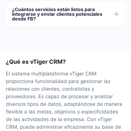
Ofrecemos planes tarifarios para diferentes volúmenes
de tareas. Vaya a la sección "Precios" y elija el conjunto
¿Cuántos servicios están listos para
de funcionalidades que mejor se adapte a sus
integrarse y enviar clientes potenciales
necesidades. Además, tienes la oportunidad de probar
desde FB?
el servicio de forma gratuita durante 14 días.
Tendremos más de 40 integraciones listas.
¿Qué es vTiger CRM?
El sistema multiplataforma vTiger CRM
proporciona funcionalidad para gestionar las
relaciones con clientes, contratistas y
proveedores. Es capaz de procesar y analizar
diversos tipos de datos, adaptándose de manera
flexible a las metas, objetivos y especificidades
de las actividades de la empresa. Con vTiger
CRM, puede administrar eficazmente su base de