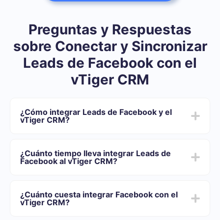
Preguntas y Respuestas
sobre Conectar y Sincronizar
Leads de Facebook con el
vTiger CRM
¿Cómo integrar Leads de Facebook y el
vTiger CRM?
Después de que terminemos la integración:
Usted necesita registrarse en SaveMyLeads
¿Cuánto tiempo lleva integrar Leads de
Elija qué datos transferir de Facebook al vTiger CRM
Facebook al vTiger CRM?
Active la actualización automática
Ahora los datos se transferirán automáticamente
Dependiendo del sistema con el que usted se integrará,
desde Facebook al vTiger CRM
el tiempo de configuración puede variar y oscilar entre
¿Cuánto cuesta integrar Facebook con el
5 y 30 minutos. En promedio, la configuración demora
vTiger CRM?
entre 10 y 15 minutos.