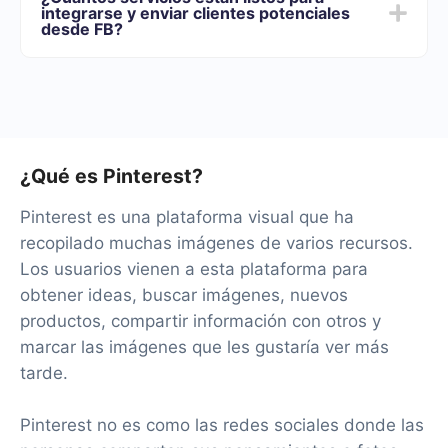
de funcionalidades que mejor se adapte a sus
integrarse y enviar clientes potenciales
necesidades. Además, tienes la oportunidad de probar
desde FB?
el servicio de forma gratuita durante 14 días.
Tendremos más de 40 integraciones listas.
¿Qué es Pinterest?
Pinterest es una plataforma visual que ha
recopilado muchas imágenes de varios recursos.
Los usuarios vienen a esta plataforma para
obtener ideas, buscar imágenes, nuevos
productos, compartir información con otros y
marcar las imágenes que les gustaría ver más
tarde.
Pinterest no es como las redes sociales donde las