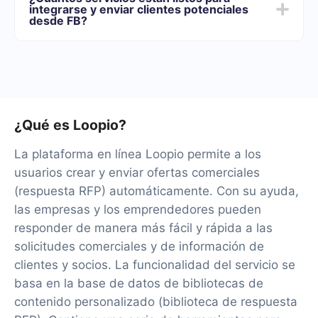
de funcionalidades que mejor se adapte a sus
integrarse y enviar clientes potenciales
necesidades. Además, tienes la oportunidad de probar
desde FB?
el servicio de forma gratuita durante 14 días.
Tendremos más de 40 integraciones listas.
¿Qué es Loopio?
La plataforma en línea Loopio permite a los
usuarios crear y enviar ofertas comerciales
(respuesta RFP) automáticamente. Con su ayuda,
las empresas y los emprendedores pueden
responder de manera más fácil y rápida a las
solicitudes comerciales y de información de
clientes y socios. La funcionalidad del servicio se
basa en la base de datos de bibliotecas de
contenido personalizado (biblioteca de respuesta