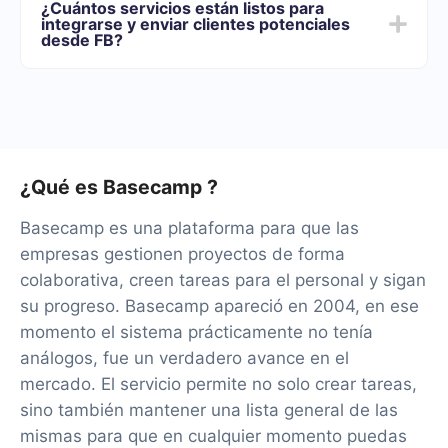
¿Cuántos servicios están listos para
de funcionalidades que mejor se adapte a sus
integrarse y enviar clientes potenciales
necesidades. Además, tienes la oportunidad de probar
desde FB?
el servicio de forma gratuita durante 14 días.
Tendremos más de 40 integraciones listas.
¿Qué es Basecamp ?
Basecamp es una plataforma para que las
empresas gestionen proyectos de forma
colaborativa, creen tareas para el personal y sigan
su progreso. Basecamp apareció en 2004, en ese
momento el sistema prácticamente no tenía
análogos, fue un verdadero avance en el
mercado. El servicio permite no solo crear tareas,
sino también mantener una lista general de las
mismas para que en cualquier momento puedas