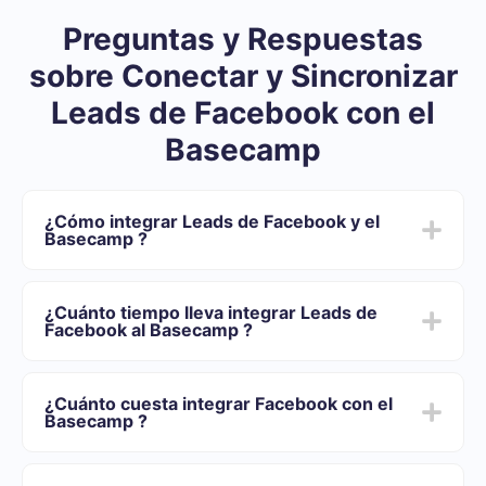
Preguntas y Respuestas
sobre Conectar y Sincronizar
Leads de Facebook con el
Basecamp
¿Cómo integrar Leads de Facebook y el
Basecamp ?
Después de que terminemos la integración:
Usted necesita registrarse en SaveMyLeads
¿Cuánto tiempo lleva integrar Leads de
Elija qué datos transferir de Facebook al Basecamp
Facebook al Basecamp ?
Active la actualización automática
Ahora los datos se transferirán automáticamente
Dependiendo del sistema con el que usted se integrará,
desde Facebook al Basecamp
el tiempo de configuración puede variar y oscilar entre
¿Cuánto cuesta integrar Facebook con el
5 y 30 minutos. En promedio, la configuración demora
Basecamp ?
entre 10 y 15 minutos.
Ofrecemos planes tarifarios para diferentes volúmenes
de tareas. Vaya a la sección "Precios" y elija el conjunto