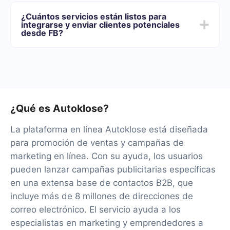
Ofrecemos planes tarifarios para diferentes volúmenes
de tareas. Vaya a la sección "Precios" y elija el conjunto
¿Cuántos servicios están listos para
de funcionalidades que mejor se adapte a sus
integrarse y enviar clientes potenciales
necesidades. Además, tienes la oportunidad de probar
desde FB?
el servicio de forma gratuita durante 14 días.
Tendremos más de 40 integraciones listas.
¿Qué es Autoklose?
La plataforma en línea Autoklose está diseñada
para promoción de ventas y campañas de
marketing en línea. Con su ayuda, los usuarios
pueden lanzar campañas publicitarias específicas
en una extensa base de contactos B2B, que
incluye más de 8 millones de direcciones de
correo electrónico. El servicio ayuda a los
especialistas en marketing y emprendedores a