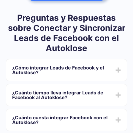
Preguntas y Respuestas
sobre Conectar y Sincronizar
Leads de Facebook con el
Autoklose
¿Cómo integrar Leads de Facebook y el
Autoklose?
Después de que terminemos la integración:
Usted necesita registrarse en SaveMyLeads
¿Cuánto tiempo lleva integrar Leads de
Elija qué datos transferir de Facebook al Autoklose
Facebook al Autoklose?
Active la actualización automática
Ahora los datos se transferirán automáticamente
Dependiendo del sistema con el que usted se integrará,
desde Facebook al Autoklose
el tiempo de configuración puede variar y oscilar entre
¿Cuánto cuesta integrar Facebook con el
5 y 30 minutos. En promedio, la configuración demora
Autoklose?
entre 10 y 15 minutos.