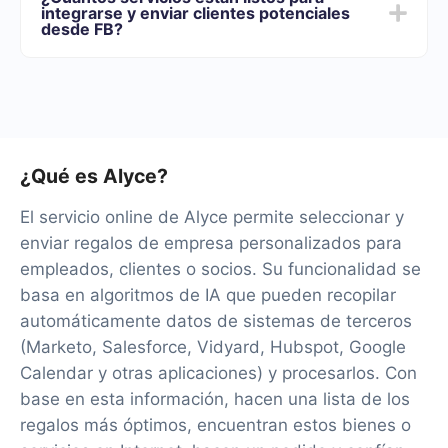
de funcionalidades que mejor se adapte a sus
integrarse y enviar clientes potenciales
necesidades. Además, tienes la oportunidad de probar
desde FB?
el servicio de forma gratuita durante 14 días.
Tendremos más de 40 integraciones listas.
¿Qué es Alyce?
El servicio online de Alyce permite seleccionar y
enviar regalos de empresa personalizados para
empleados, clientes o socios. Su funcionalidad se
basa en algoritmos de IA que pueden recopilar
automáticamente datos de sistemas de terceros
(Marketo, Salesforce, Vidyard, Hubspot, Google
Calendar y otras aplicaciones) y procesarlos. Con
base en esta información, hacen una lista de los
regalos más óptimos, encuentran estos bienes o