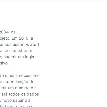
2004, os
ojeto. Em 2010, a
ce aos usuários até 1
a se cadastrar, o
, sugerir um login e
sivo.
não é mais necessário
or autenticação de
serir um número de
viará todos os dados
o novo usuário a
sta fazer uma vez,