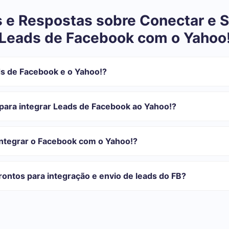
 e Respostas sobre Conectar e S
Leads de Facebook com o Yahoo
s de Facebook e o Yahoo!?
tegração:
istrar em SaveMyLeads
para integrar Leads de Facebook ao Yahoo!?
 transferir do Facebook para o Yahoo!
automática
com o qual você vai-se integrar, o tempo de configuração pode vari
o transferidos automaticamente do Facebook para o Yahoo!
onfiguração leva de 10 a 15 minutos.
integrar o Facebook com o Yahoo!?
rifas para diferentes volumes de tarefas. Vá para a seção "Preços"
 se adapta às suas necessidades. Além disso, você tem a oportunida
ontos para integração e envio de leads do FB?
as.
egrações prontas.