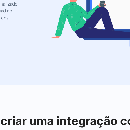
onalizado
ead no
s dos
 criar uma integração 