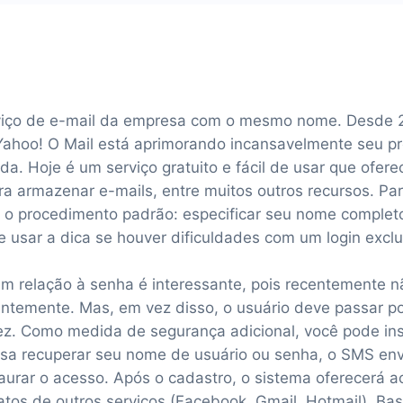
rviço de e-mail da empresa com o mesmo nome. Desde 
ahoo! O Mail está aprimorando incansavelmente seu pr
da. Hoje é um serviço gratuito e fácil de usar que ofere
ra armazenar e-mails, entre muitos outros recursos. Par
r o procedimento padrão: especificar seu nome completo
usar a dica se houver dificuldades com um login exclu
 em relação à senha é interessante, pois recentemente 
antemente. Mas, em vez disso, o usuário deve passar p
vez. Como medida de segurança adicional, você pode in
ssa recuperar seu nome de usuário ou senha, o SMS en
aurar o acesso. Após o cadastro, o sistema oferecerá a
atos de outros serviços (Facebook, Gmail, Hotmail). Ba