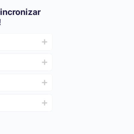
incronizar
!
ar e oscilar de 5 a 30
 e escolha o conjunto
de de testar o serviço