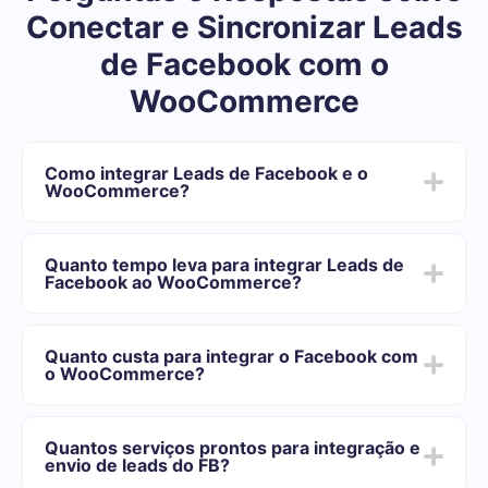
Conectar e Sincronizar Leads
de Facebook com o
WooCommerce
Como integrar Leads de Facebook e o
WooCommerce?
Depois de concluir a integração:
Você precisa se registrar em SaveMyLeads
Quanto tempo leva para integrar Leads de
Escolha quais dados transferir do Facebook para o
Facebook ao WooCommerce?
WooCommerce
Ative a atualização automática
Dependendo do sistema com o qual você vai-se
Agora os dados serão transferidos automaticamente
integrar, o tempo de configuração pode variar e oscilar
do Facebook para o WooCommerce
Quanto custa para integrar o Facebook com
de 5 a 30 minutos. Em média, a configuração leva de
o WooCommerce?
10 a 15 minutos.
Oferecemos planos de tarifas para diferentes volumes
de tarefas. Vá para a seção "Preços" e escolha o
Quantos serviços prontos para integração e
conjunto de recursos que melhor se adapta às suas
envio de leads do FB?
necessidades. Além disso, você tem a oportunidade de