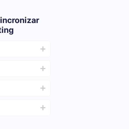
incronizar
ting
ar e oscilar de 5 a 30
 e escolha o conjunto
de de testar o serviço