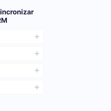
incronizar
RM
ar e oscilar de 5 a 30
 e escolha o conjunto
de de testar o serviço