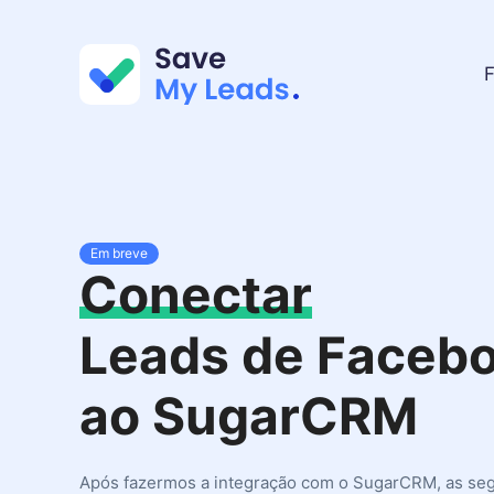
F
Em breve
Conectar
Leads de Faceb
ao SugarCRM
Após fazermos a integração com o SugarCRM, as seg