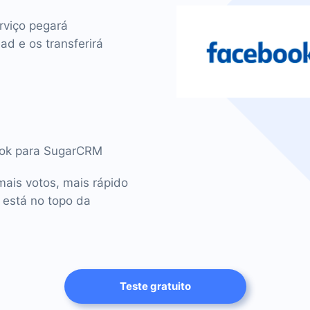
rviço pegará
d e os transferirá
book para SugarCRM
ais votos, mais rápido
 está no topo da
Teste gratuito