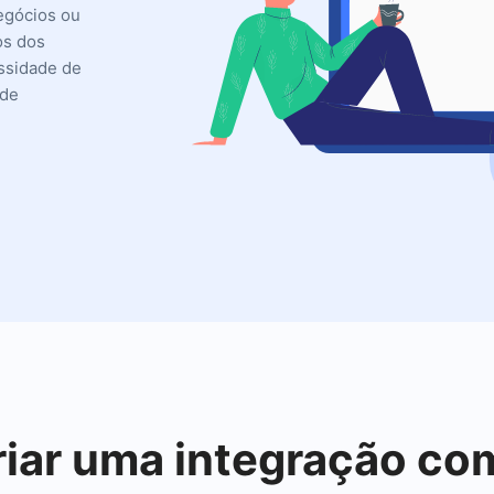
egócios ou
os dos
ssidade de
 de
criar uma integração c