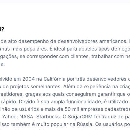
M?
e alto desempenho de desenvolvedores americanos. Ho
omas mais populares. É ideal para aqueles tipos de neg
ligações, se corresponder com clientes, trabalhar com n
da.
lvido em 2004 na Califórnia por três desenvolvedores 
o de projetos semelhantes. Além da experiência na cri
vestidores, graças aos quais conseguiram garantir que o
rápido. Devido à sua ampla funcionalidade, é utilizad
ilhão de usuários e mais de 50 mil empresas cadastrad
, Yahoo, NASA, Starbucks. O SugarCRM foi traduzido pa
r isso também é muito popular na Rússia. Os usuários p