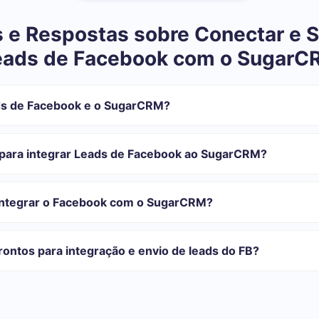
 e Respostas sobre Conectar e S
eads de Facebook com o SugarC
ds de Facebook e o SugarCRM?
tegração:
istrar em SaveMyLeads
para integrar Leads de Facebook ao SugarCRM?
 transferir do Facebook para o SugarCRM
automática
com o qual você vai-se integrar, o tempo de configuração pode vari
ão transferidos automaticamente do Facebook para o SugarCRM
onfiguração leva de 10 a 15 minutos.
integrar o Facebook com o SugarCRM?
rifas para diferentes volumes de tarefas. Vá para a seção "Preços"
 se adapta às suas necessidades. Além disso, você tem a oportunida
ontos para integração e envio de leads do FB?
as.
egrações prontas.