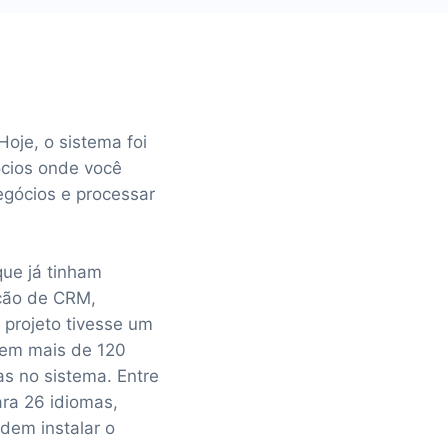
je, o sistema foi
ócios onde você
egócios e processar
que já tinham
ação de CRM,
 projeto tivesse um
o em mais de 120
as no sistema. Entre
ra 26 idiomas,
odem instalar o