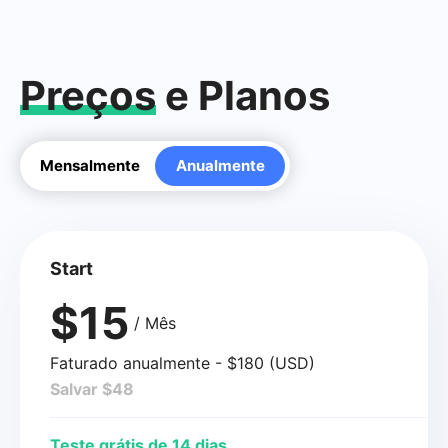
Preços
e Planos
Mensalmente
Anualmente
Start
$15
/ Mês
Faturado anualmente - $180 (USD)
Salvar $48
Teste grátis de 14 dias