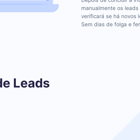
Depois de concluir a in
manualmente os leads 
verificará se há novos 
Sem dias de folga e fer
de Leads
o