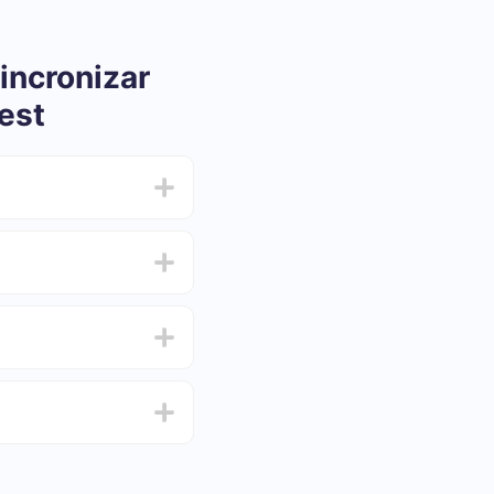
incronizar
est
ar e oscilar de 5 a 30
 e escolha o conjunto
de de testar o serviço