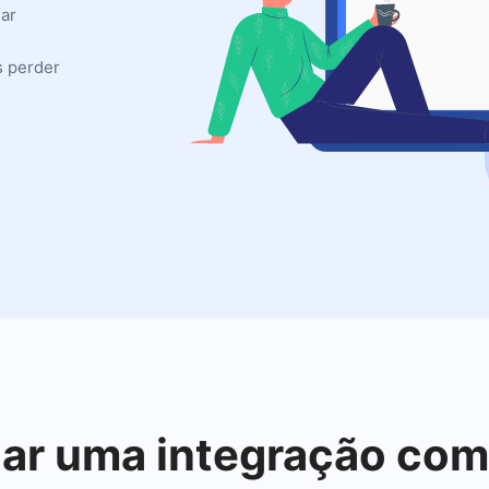
iar
s perder
iar uma integração co