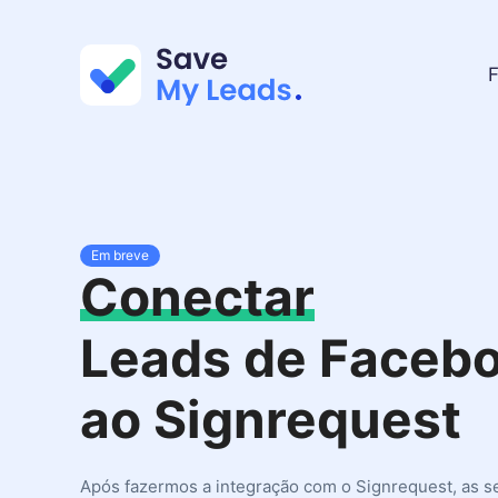
F
Em breve
Conectar
Leads de Faceb
ao Signrequest
Após fazermos a integração com o Signrequest, as s