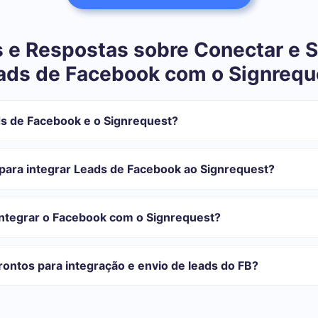
 e Respostas sobre Conectar e S
ads de Facebook com o Signrequ
s de Facebook e o Signrequest?
tegração:
istrar em SaveMyLeads
para integrar Leads de Facebook ao Signrequest?
 transferir do Facebook para o Signrequest
automática
com o qual você vai-se integrar, o tempo de configuração pode vari
o transferidos automaticamente do Facebook para o Signrequest
onfiguração leva de 10 a 15 minutos.
integrar o Facebook com o Signrequest?
rifas para diferentes volumes de tarefas. Vá para a seção "Preços"
 se adapta às suas necessidades. Além disso, você tem a oportunida
ontos para integração e envio de leads do FB?
as.
egrações prontas.