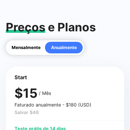
Preços
e Planos
Mensalmente
Anualmente
Start
$15
/ Mês
Faturado anualmente - $180 (USD)
Salvar $48
Teste grátis de 14 dias