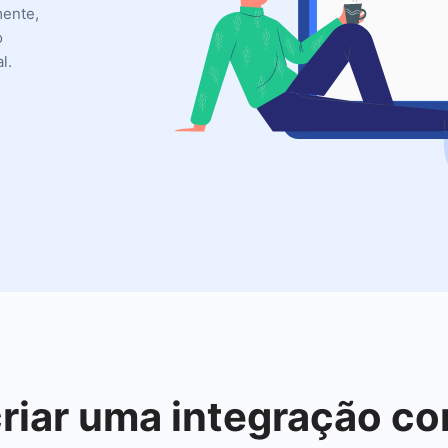
mente,
o
l.
criar uma integração co