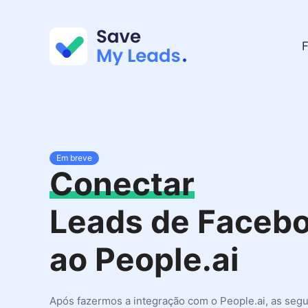
F
Em breve
Conectar
Leads de Faceb
ao People.ai
Após fazermos a integração com o People.ai, as segu