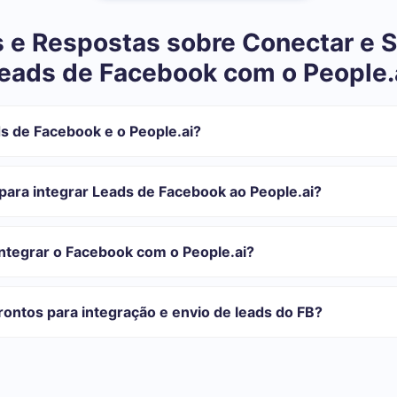
 e Respostas sobre Conectar e S
eads de Facebook com o People.
s de Facebook e o People.ai?
tegração:
istrar em SaveMyLeads
para integrar Leads de Facebook ao People.ai?
transferir do Facebook para o People.ai
automática
com o qual você vai-se integrar, o tempo de configuração pode vari
o transferidos automaticamente do Facebook para o People.ai
onfiguração leva de 10 a 15 minutos.
integrar o Facebook com o People.ai?
rifas para diferentes volumes de tarefas. Vá para a seção "Preços"
 se adapta às suas necessidades. Além disso, você tem a oportunida
ontos para integração e envio de leads do FB?
as.
egrações prontas.