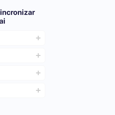
incronizar
ai
ar e oscilar de 5 a 30
 e escolha o conjunto
de de testar o serviço