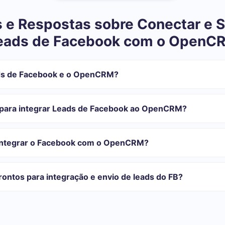
 e Respostas sobre Conectar e S
eads de Facebook com o OpenC
ds de Facebook e o OpenCRM?
tegração:
istrar em SaveMyLeads
 para integrar Leads de Facebook ao OpenCRM?
 transferir do Facebook para o OpenCRM
automática
com o qual você vai-se integrar, o tempo de configuração pode vari
ão transferidos automaticamente do Facebook para o OpenCRM
onfiguração leva de 10 a 15 minutos.
 integrar o Facebook com o OpenCRM?
rifas para diferentes volumes de tarefas. Vá para a seção "Preços"
 se adapta às suas necessidades. Além disso, você tem a oportunida
ontos para integração e envio de leads do FB?
as.
egrações prontas.