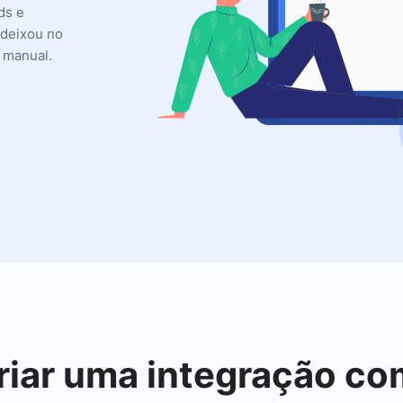
ds e
 deixou no
 manual.
criar uma integração 