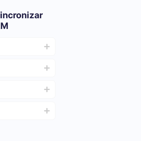
incronizar
RM
ar e oscilar de 5 a 30
 e escolha o conjunto
de de testar o serviço