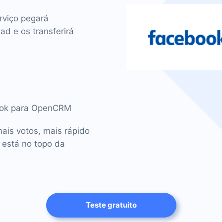
rviço pegará
d e os transferirá
book para OpenCRM
is votos, mais rápido
 está no topo da
Teste gratuito