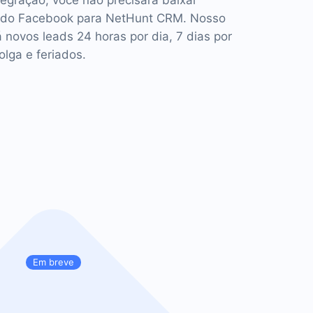
tegração, você não precisará baixar
 do Facebook para NetHunt CRM. Nosso
á novos leads 24 horas por dia, 7 dias por
lga e feriados.
Em breve