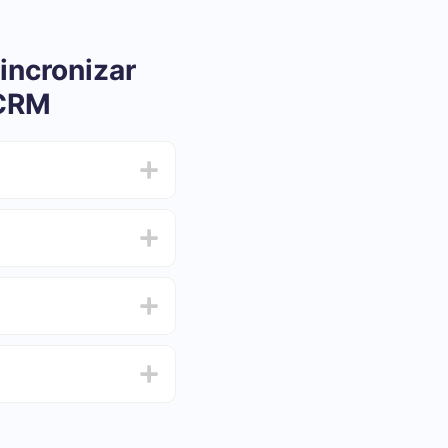
incronizar
 CRM
ar e oscilar de 5 a 30
 e escolha o conjunto
de de testar o serviço