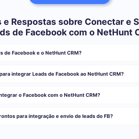
 e Respostas sobre Conectar e S
ds de Facebook com o NetHunt
ds de Facebook e o NetHunt CRM?
tegração:
istrar em SaveMyLeads
para integrar Leads de Facebook ao NetHunt CRM?
 transferir do Facebook para o NetHunt CRM
automática
com o qual você vai-se integrar, o tempo de configuração pode vari
ão transferidos automaticamente do Facebook para o NetHunt CRM
onfiguração leva de 10 a 15 minutos.
integrar o Facebook com o NetHunt CRM?
rifas para diferentes volumes de tarefas. Vá para a seção "Preços"
 se adapta às suas necessidades. Além disso, você tem a oportunida
ontos para integração e envio de leads do FB?
as.
egrações prontas.