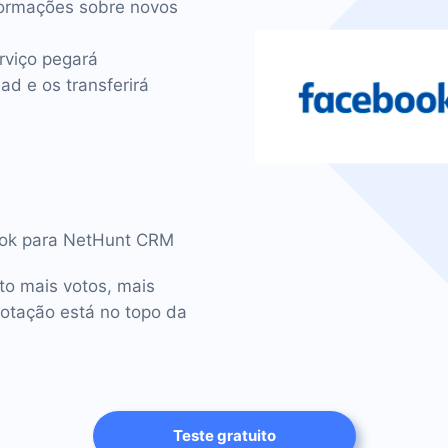
ormações sobre novos
rviço pegará
d e os transferirá
book para NetHunt CRM
o mais votos, mais
votação está no topo da
Teste gratuito