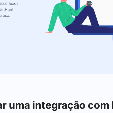
aixar leads
 NetHunt
presa.
iar uma integração co