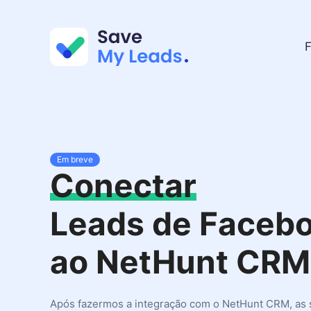
F
Em breve
Conectar
Leads de Faceb
ao NetHunt CRM
Após fazermos a integração com o NetHunt CRM, as 