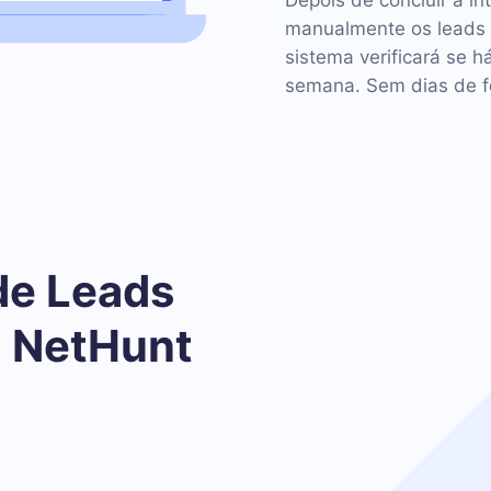
Depois de concluir a in
manualmente os leads
sistema verificará se h
semana. Sem dias de fo
de Leads
 NetHunt