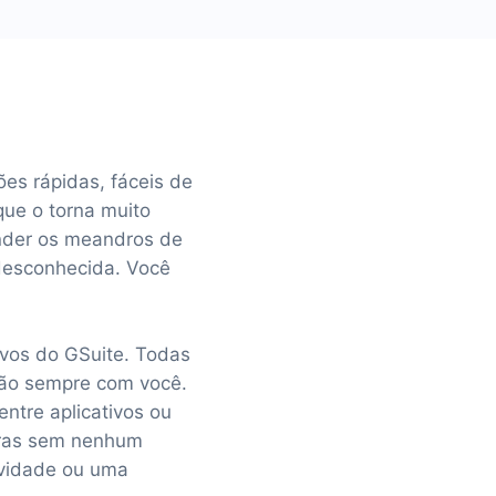
ões rápidas, fáceis de
que o torna muito
ender os meandros de
desconhecida. Você
ivos do GSuite. Todas
tão sempre com você.
ntre aplicativos ou
eiras sem nenhum
ividade ou uma