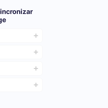
incronizar
ge
ar e oscilar de 5 a 30
 e escolha o conjunto
de de testar o serviço