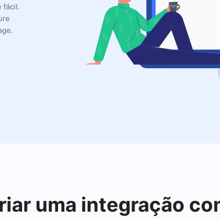
fácil.
ure
age.
riar uma integração c