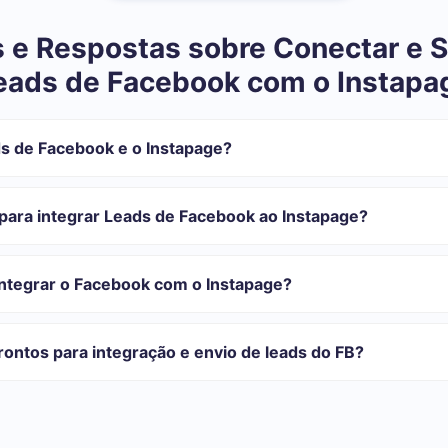
 e Respostas sobre Conectar e S
eads de Facebook com o Instapa
s de Facebook e o Instapage?
tegração:
istrar em SaveMyLeads
para integrar Leads de Facebook ao Instapage?
 transferir do Facebook para o Instapage
automática
com o qual você vai-se integrar, o tempo de configuração pode vari
o transferidos automaticamente do Facebook para o Instapage
onfiguração leva de 10 a 15 minutos.
integrar o Facebook com o Instapage?
rifas para diferentes volumes de tarefas. Vá para a seção "Preços"
 se adapta às suas necessidades. Além disso, você tem a oportunida
ontos para integração e envio de leads do FB?
as.
egrações prontas.