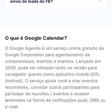
envio de leads do FB?
necessidades. Além disso, você tem a oportunidade de
testar o serviço gratuitamente por 14 dias.
Teremos mais de 40 integrações prontas.
O que é Google Calendar?
O Google Agenda é um serviço online gratuito da
Google Corporation para agendamento de
compromissos, eventos e eventos. Lançado em
2006, pode ser utilizado tanto na versão para
navegador quanto como aplicativo mobile (iOS,
Android). O serviço ajuda você a criar eventos
recorrentes, convidar outros participantes para
participar de reuniões / eventos e receber
lembretes na forma de notificações push, SMS ou
e-mail.