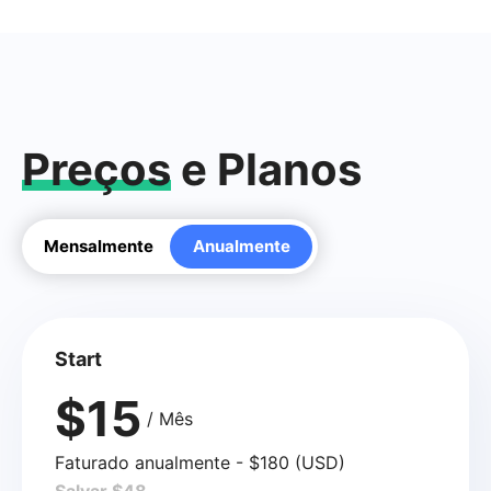
Preços
e Planos
Mensalmente
Anualmente
Start
$15
/ Mês
Faturado anualmente - $180 (USD)
Salvar $48