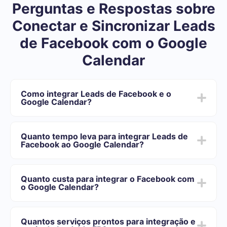
Perguntas e Respostas sobre
Conectar e Sincronizar Leads
de Facebook com o Google
Calendar
Como integrar Leads de Facebook e o
Google Calendar?
Depois de concluir a integração:
Você precisa se registrar em SaveMyLeads
Quanto tempo leva para integrar Leads de
Escolha quais dados transferir do Facebook para o
Facebook ao Google Calendar?
Google Calendar
Ative a atualização automática
Dependendo do sistema com o qual você vai-se
Agora os dados serão transferidos automaticamente
integrar, o tempo de configuração pode variar e oscilar
do Facebook para o Google Calendar
Quanto custa para integrar o Facebook com
de 5 a 30 minutos. Em média, a configuração leva de
o Google Calendar?
10 a 15 minutos.
Oferecemos planos de tarifas para diferentes volumes
de tarefas. Vá para a seção "Preços" e escolha o
Quantos serviços prontos para integração e
conjunto de recursos que melhor se adapta às suas