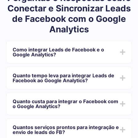
Conectar e Sincronizar Leads
de Facebook com o Google
Analytics
Como integrar Leads de Facebook e o
Google Analytics?
Depois de concluir a integração:
Você precisa se registrar em SaveMyLeads
Quanto tempo leva para integrar Leads de
Escolha quais dados transferir do Facebook para o
Facebook ao Google Analytics?
Google Analytics
Ative a atualização automática
Dependendo do sistema com o qual você vai-se
Agora os dados serão transferidos automaticamente
integrar, o tempo de configuração pode variar e oscilar
do Facebook para o Google Analytics
Quanto custa para integrar o Facebook com
de 5 a 30 minutos. Em média, a configuração leva de
o Google Analytics?
10 a 15 minutos.
Oferecemos planos de tarifas para diferentes volumes
de tarefas. Vá para a seção "Preços" e escolha o
Quantos serviços prontos para integração e
conjunto de recursos que melhor se adapta às suas
envio de leads do FB?
necessidades. Além disso, você tem a oportunidade de