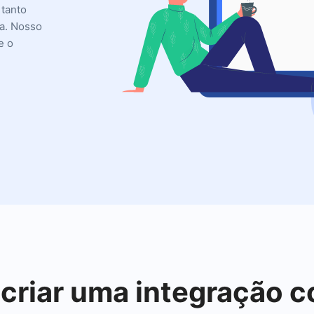
 tanto
na. Nosso
e o
 criar uma integração 