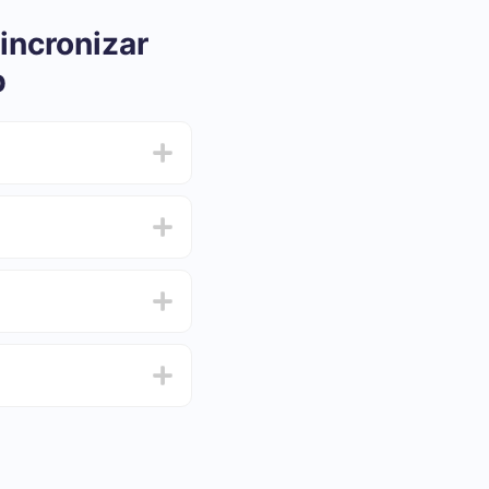
incronizar
b
ar e oscilar de 5 a 30
 e escolha o conjunto
de de testar o serviço