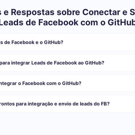
 e Respostas sobre Conectar e S
Leads de Facebook com o GitHu
s de Facebook e o GitHub?
tegração:
istrar em SaveMyLeads
para integrar Leads de Facebook ao GitHub?
 transferir do Facebook para o GitHub
automática
com o qual você vai-se integrar, o tempo de configuração pode vari
o transferidos automaticamente do Facebook para o GitHub
onfiguração leva de 10 a 15 minutos.
integrar o Facebook com o GitHub?
rifas para diferentes volumes de tarefas. Vá para a seção "Preços"
 se adapta às suas necessidades. Além disso, você tem a oportunida
ontos para integração e envio de leads do FB?
as.
egrações prontas.