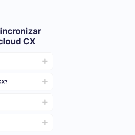
incronizar
cloud CX
CX?
ar e oscilar de 5 a 30
cloud CX
 e escolha o conjunto
de de testar o serviço