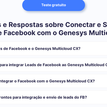
Teste gratuito
 e Respostas sobre Conectar e S
e Facebook com o Genesys Multi
s de Facebook e o Genesys Multicloud CX?
tegração:
istrar em SaveMyLeads
para integrar Leads de Facebook ao Genesys Multicloud 
 transferir do Facebook para o Genesys Multicloud CX
automática
com o qual você vai-se integrar, o tempo de configuração pode vari
o transferidos automaticamente do Facebook para o Genesys Multi
onfiguração leva de 10 a 15 minutos.
integrar o Facebook com o Genesys Multicloud CX?
rifas para diferentes volumes de tarefas. Vá para a seção "Preços"
 se adapta às suas necessidades. Além disso, você tem a oportunida
ontos para integração e envio de leads do FB?
as.
egrações prontas.