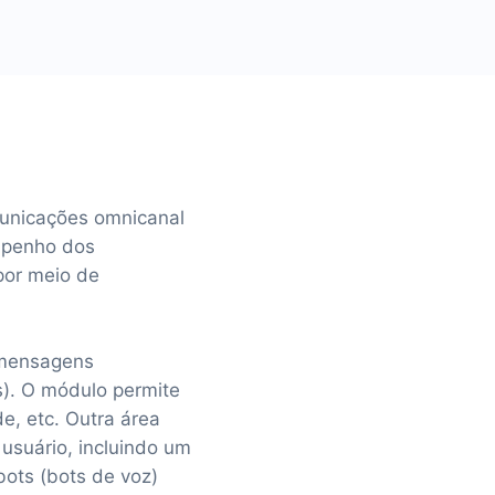
municações omnicanal
empenho dos
por meio de
e mensagens
). O módulo permite
de, etc. Outra área
usuário, incluindo um
bots (bots de voz)