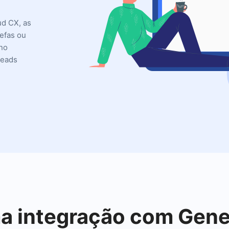
ud CX, as
refas ou
no
leads
ma integração com Gen